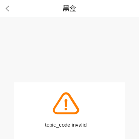
黑盒
topic_code invalid