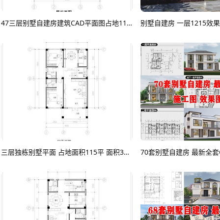
47三层别墅自建房建筑CAD平面图占地115平面积300平CAD图纸
三层独栋别墅平面 占地面积115平 面积304平 自建房平面CAD 长宽8.6米X12米平面图CAD图纸