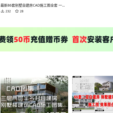
最新86套别墅自建房CAD施工图全套 一层 二层 一层半 二层半 效果图CAD图纸
232
28