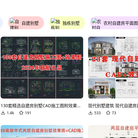
自建别墅
独栋别墅
农村自建房平面图
130套精选自建房别墅CAD施工图附效果图CAD图纸
1.4k
191
533
73