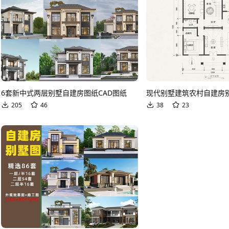
6套新中式两层别墅自建房图纸CAD图纸
205
46
38
23