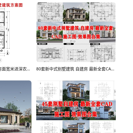
新中式欧式别墅建筑自建房面宽米进深农村自建房宅基地建房自建房平面施工图CAD图纸
80套新中式别墅建筑 自建房 最新全套CAD 施工图 效果图合集CAD图纸