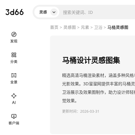
灵感
首页
>
灵感图
>
元素
>
卫浴
>
马桶灵感图
发现
马桶设计灵感图集
分类
精选高清马桶渲染素材，涵盖多种风格
全景
光影效果。3D溜溜网提供丰富的马桶
卫浴展示及效果图制作，助力设计师轻
觉效果。
AI
更新时间：
2026-03-31
客户端