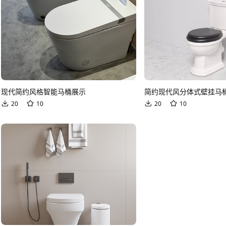
现代简约风格智能马桶展示
简约现代风分体式壁挂马
20
10
20
10