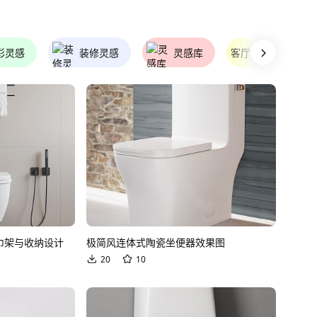
彩灵感
装修灵感
灵感库
客厅
卧室
巾架与收纳设计
极简风连体式陶瓷坐便器效果图
20
10