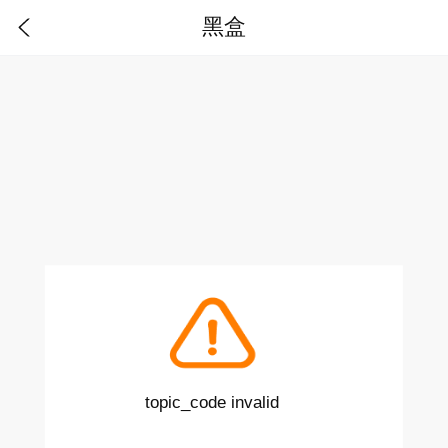
黑盒
topic_code invalid