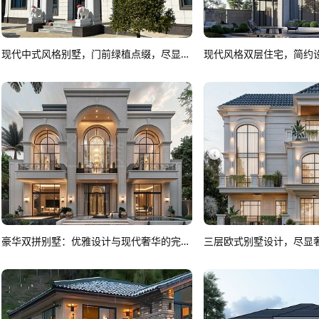
现代中式风格别墅，门前绿植点缀，尽显雅致
现代风格双层住宅，简约
豪华双拼别墅：优雅设计与现代奢华的完美融合
三层欧式别墅设计，尽显