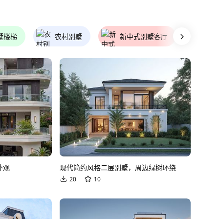
墅楼梯
农村别墅
新中式别墅客厅
别墅
外观
现代简约风格二层别墅，周边绿树环绕
20
10