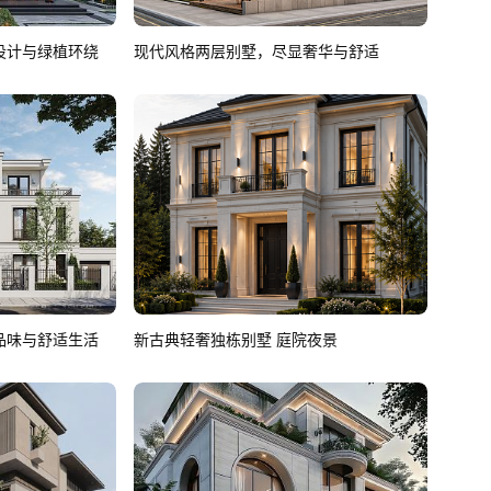
设计与绿植环绕
现代风格两层别墅，尽显奢华与舒适
品味与舒适生活
新古典轻奢独栋别墅 庭院夜景