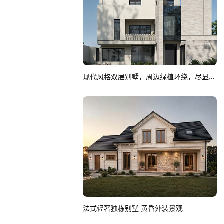
现代风格双层别墅，周边绿植环绕，尽显优雅
法式轻奢独栋别墅 黄昏外装景观