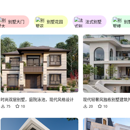
别墅大门
别墅花园
法式别墅
别
时尚双层别墅，庭院泳池，现代风格设计
现代轻奢风独栋别墅建筑
75
10
20
10